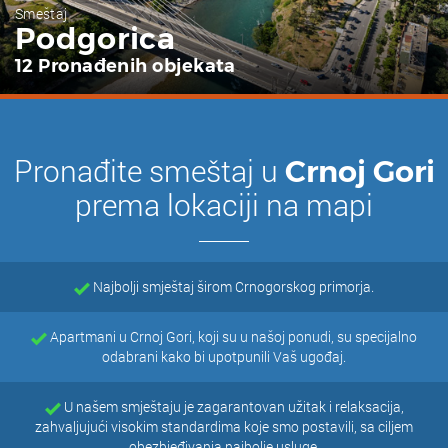
Smeštaj
Podgorica
12 Pronađenih objekata
Pronađite smeštaj u
Crnoj Gori
prema lokaciji na mapi
Najbolji smještaj širom Crnogorskog primorja.
Apartmani u Crnoj Gori, koji su u našoj ponudi, su specijalno
odabrani kako bi upotpunili Vaš ugođaj.
U našem smještaju je zagarantovan užitak i relaksacija,
zahvaljujući visokim standardima koje smo postavili, sa ciljem
obezbjeđivanja najbolje usluge.