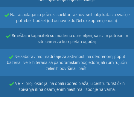
Na raspolaganju je široki spektar raznovrsnih objekata za svačije
potrebe i budžet (od osnovne do DeLuxe opremljenosti).
Smeštajni kapaciteti su moderno opremljeni, sa svim potrebnim
sitnicama za kompletan ugođaj.
Ne zaboravimo i sadržaje za aktivnosti na otvorenom, poput
bazena i velikih terasa sa panoramskim pogledom, ali i umirujućih
zelenih površina i bašti.
Veliki broj lokacija, na obali i pored plaža, u centru turističkih
zbivanja ili na osamljenim mestima. Izbor je na vama.