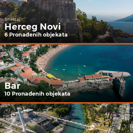
Smeštaj
Herceg Novi
6 Pronađenih objekata
Smeštaj
Bar
10 Pronađenih objekata