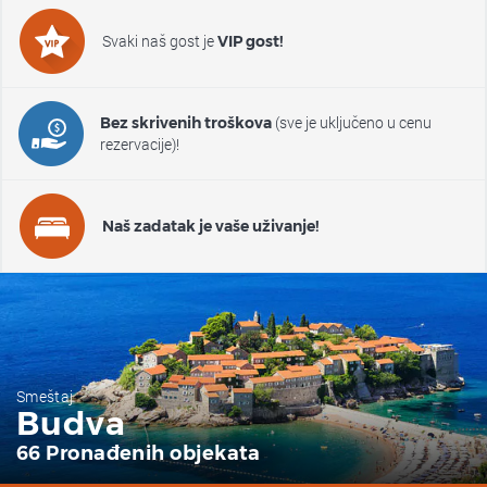
Svaki naš gost je
VIP gost!
(sve je uključeno u cenu
Bez skrivenih troškova
rezervacije)!
Naš zadatak je vaše uživanje!
Smeštaj
Budva
66 Pronađenih objekata