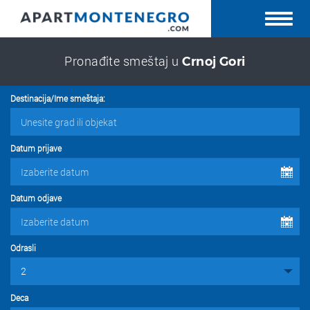
Pronađite smeštaj u
Crnoj Gori
Destinacija/Ime smeštaja:
Datum prijave
Datum odjave
Odrasli
Deca