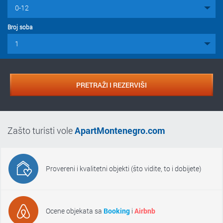
Broj soba
PRETRAŽI I REZERVIŠI
Zašto turisti vole
ApartMontenegro.com
Provereni i kvalitetni objekti (što vidite, to i dobijete)
Ocene objekata sa
Booking
i
Airbnb