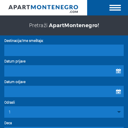
Pretraži
ApartMontenegro!
Destinacija/Ime smeštaja:
Datum prijave
Datum odjave
Odrasli
Deca