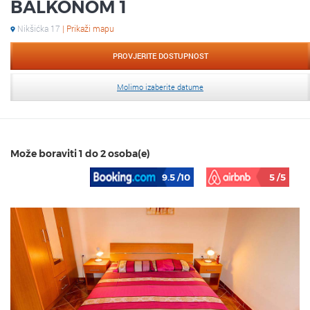
BALKONOM 1
Nikšićka 17
| Prikaži mapu
PROVJERITE DOSTUPNOST
Molimo izaberite datume
Može boraviti 1 do 2 osoba(e)
9.5
/10
5
/5