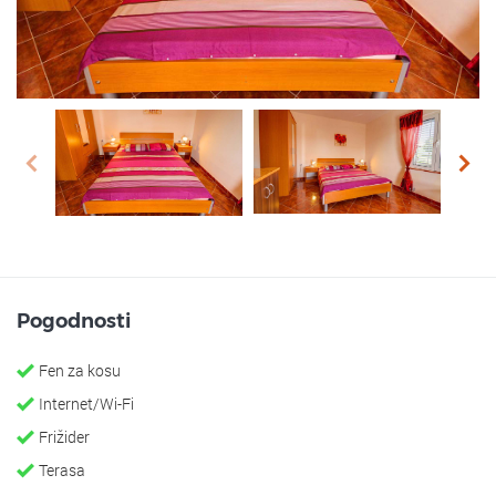
prev
next
Pogodnosti
Fen za kosu
Internet/Wi-Fi
Frižider
Terasa