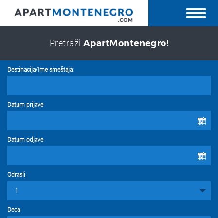
Pretraži
ApartMontenegro!
Destinacija/Ime smeštaja:
Datum prijave
Datum odjave
Odrasli
Deca