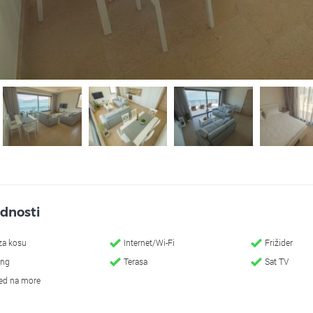
dnosti
za kosu
Internet/Wi-Fi
Frižider
ing
Terasa
Sat TV
ed na more