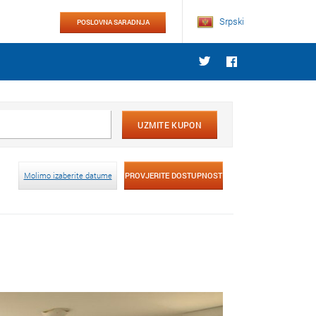
Srpski
POSLOVNA SARADNJA
UZMITE KUPON
Molimo izaberite datume
PROVJERITE DOSTUPNOST