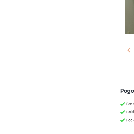
prev
Pogo
Fen 
Park
Pogl