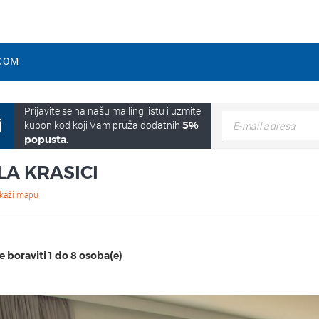
COM
Prijavite se na našu mailing listu i uzmite
kupon kod koji Vam pruža dodatnih
5%
popusta.
LA KRASICI
rikaži mapu
 boraviti 1 do 8 osoba(e)