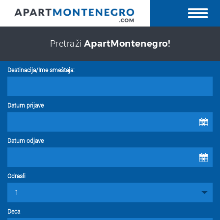
Pretraži
ApartMontenegro!
Destinacija/Ime smeštaja:
Datum prijave
Datum odjave
Odrasli
Deca